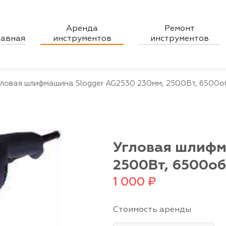
Аренда
Ремонт
ументов
лавная
инструментов
инструментов
гловая шлифмашина Slogger AG2530 230мм, 2500Вт, 6500о
Угловая шлифм
2500Вт, 6500о
1 000
₽
Стоимость аренды