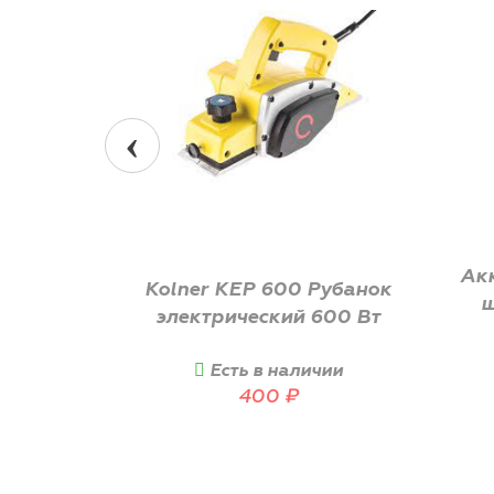
Ак
рез 1700
Kolner KEP 600 Рубанок
ш
электрический 600 Вт
аз
Есть в наличии
400
₽