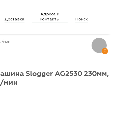
Адреса и
×
Доставка
контакты
Поиск
б/мин
0
ашина Slogger AG2530 230мм,
б/мин