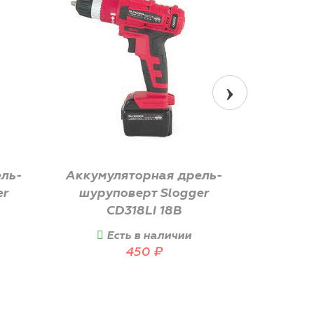
ль-
Аккумуляторная дрель-
Дрель 
er
шуруповерт Slogger
I
CD318Li 18B
Есть в наличии
Е
450
₽