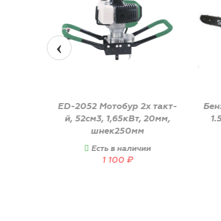
р 2х такт-
Бензопила Slogger GS38
кВт, 20мм,
1.5кВт, 37.5 см3, шина
0мм
40см
личии
Есть в наличии
₽
600
₽