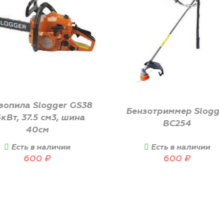
Пила сабельна
Бензотриммер Slogger
аккумуляторная 
BC254
ПСА-110/20
Есть в наличии
Есть в наличи
600
₽
600
₽